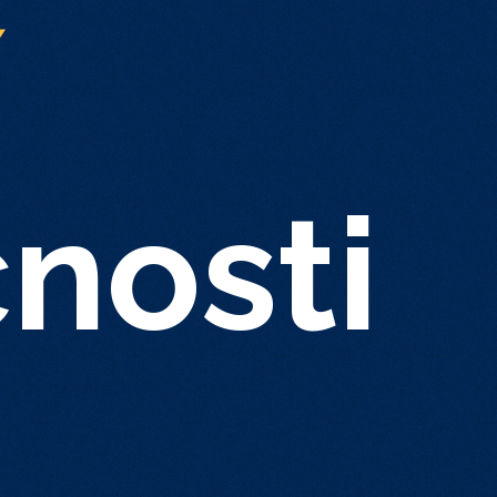
í
čnosti