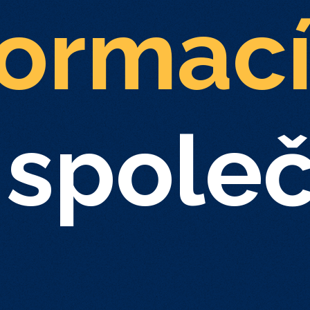
formac
 spole