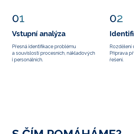
01
02
Vstupní analýza
Identi
Přesná identifikace problému
Rozdělení 
a souvislostí procesních, nákladových
Příprava př
i personálních.
řešení.
S ČÍM POMÁHÁME?