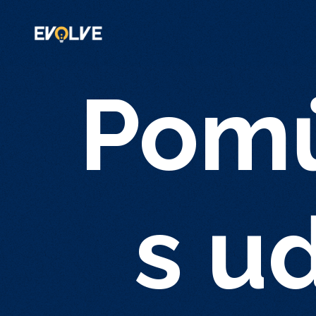
Pom
s u