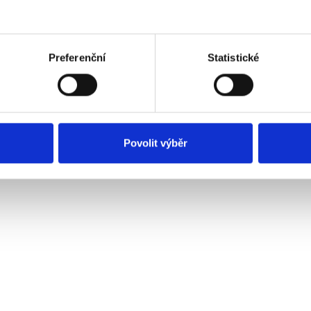
Potřebujete nastavit přehled
Zjistíme, jak na sebe navazují, n
Preferenční
Statistické
Povolit výběr