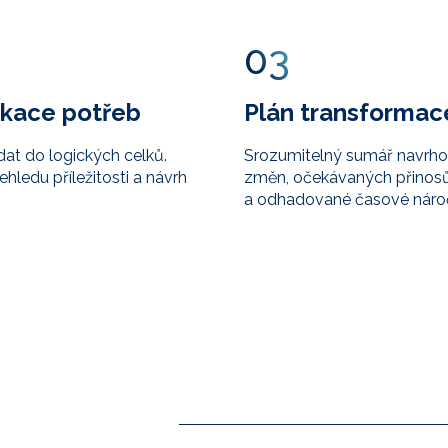
03
fikace potřeb
Plán transformac
dat do logických celků.
Srozumitelný sumář navrh
ehledu příležitosti a návrh
změn, očekávaných přinos
a odhadované časové nároč