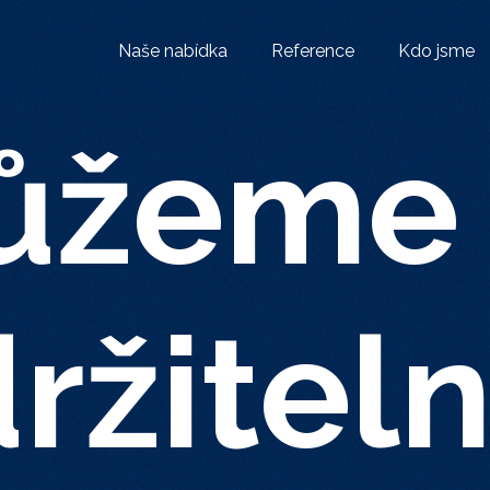
Naše nabídka
Reference
Kdo jsme
ůžeme
držitel