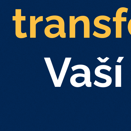
trans
Vaší