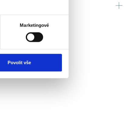
ný katalog služeb?
astavíme SLA, KPI a odpovědnosti jednotlivců.
Marketingové
Povolit vše