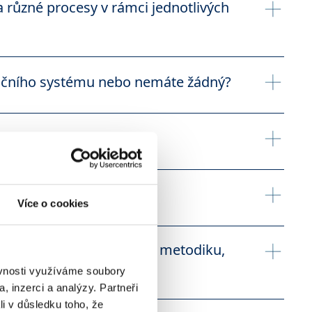
a různé
procesy v rámci jednotlivých
avit a zdokumentovat.
rmačního systému nebo nemáte žádný?
neme řešení.
ech?
tavíme transparentní sledování jeho průběhu.
esně tak, jak má být?
Více o cookies
e vám, jak nastavit efektivní změny.
rojekty, nastavit správnou metodiku,
ěvnosti využíváme soubory
, inzerci a analýzy. Partneři
cí Projektovou kancelář (PMO).
li v důsledku toho, že