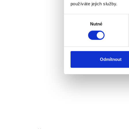
používáte jejich služby.
Výběr
Nutné
souhlasu
Odmítnout