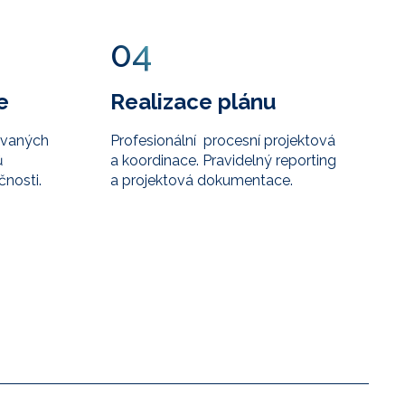
04
e
Realizace plánu
ovaných
Profesionální procesní projektová
ů
a koordinace. Pravidelný reporting
nosti.
a projektová dokumentace.