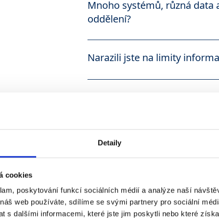
Mnoho systémů, různá data
oddělení?
Pomůžeme vše zjednodušit, nast
Narazili jste na limity info
Zajistíme revizi, analýzu a navrh
Nemáte jasno ve vašich plán
Připravíme realizační plán a nas
Nejste si jistí, že je vše proc
Detaily
Uděláme procesní audit a ukážem
Potřebujete se naučit řídit p
á cookies
reporty
a dokumentaci?
klam, poskytování funkcí sociálních médií a analýze naší návšt
 náš web používáte, sdílíme se svými partnery pro sociální média
Nastavíme vám efektivně fungují
 s dalšími informacemi, které jste jim poskytli nebo které získa